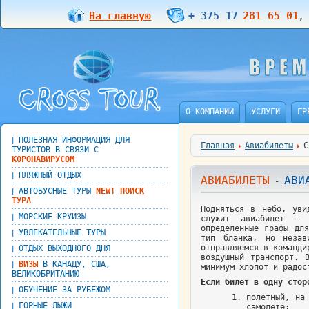
На главную
+ 375 17
281 65 01
О КОМПАНИИ
УСЛУГИ
ГР
ПОЛЕЗНАЯ ИНФОРМАЦИЯ ДЛЯ
|
Главная
Авиабилеты
С
ТУРИСТОВ В СВЯЗИ С
КОРОНАВИРУСОМ
ПЛЯЖНЫЙ ОТДЫХ
|
АВИАБИЛЕТЫ
АВИ
-
АВТОБУСНЫЕ ТУРЫ
NEW! ПОИСК
|
ТУРА
Подняться в небо, уви
МОРСКИЕ КРУИЗЫ
|
служит авиабилет – 
определенные графы дл
УВЛЕКАТЕЛЬНЫЕ ТУРЫ
|
тип бланка, но незав
отправляемся в команди
ОТДЫХ ВЫХОДНОГО ДНЯ
|
воздушный транспорт. 
ВИЗЫ
В КАНАДУ, США,
|
минимум хлопот и радос
ВЕЛИКОБРИТАНИЮ
Если билет в одну стор
ОБУЧЕНИЕ ЗА РУБЕЖОМ
|
полетный, на
ГОРНЫЕ ЛЫЖИ
|
самолете;